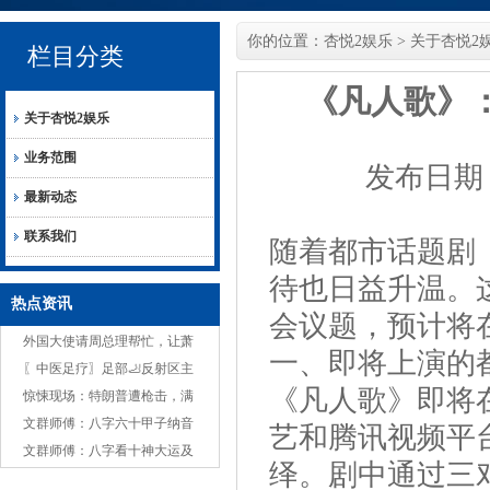
你的位置：
杏悦2娱乐
>
关于杏悦2
栏目分类
《凡人歌》：
关于杏悦2娱乐
业务范围
发布日期：2
最新动态
联系我们
随着都市话题剧
待也日益升温。
热点资讯
会议题，预计将
外国大使请周总理帮忙，让萧
一、即将上演的
华上将作自己干儿子，总理如
〖中医足疗〗足部🦶反射区主
《凡人歌》即将在
何化解？
治及按摩🦶手法
惊悚现场：特朗普遭枪击，满
脸是血
文群师傅：八字六十甲子纳音
艺和腾讯视频平
性情类像
文群师傅：​八字看十神大运及
绎。剧中通过三
流年口诀