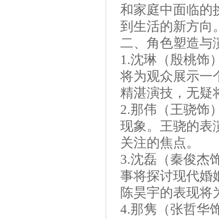
和家庭中面临的
到生活的新方向
二、角色塑造与
1.沈琳（殷桃
将为观众展示一
精湛演技，无疑
2.那伟（王骁
现象。王骁的表
关注的焦点。
3.沈磊（秦俊
事将探讨现代婚
陈昊宇的表现将
4.那隽（张哲